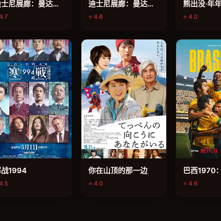
迪士尼展廊：曼达洛人第二季
迪士尼展廊：曼达洛人 第一季
熊出没·年
4.7
⭐ 4.6
⭐ 4.0
电影
电影
电影
战1994
你在山顶的那一边
巴西1970
4.5
⭐ 4.0
⭐ 4.6