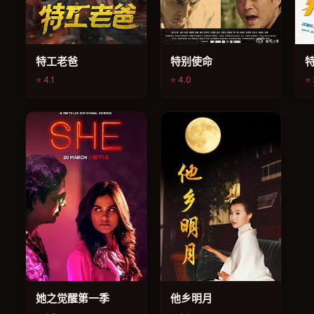
特工老爸
特别使命
⭐ 4.1
⭐ 4.0
⭐ 
电视剧
电视剧
她之觉醒第一季
他乡明月