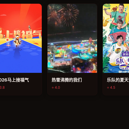
综艺
综艺
综艺
026马上接福气
热雪沸腾的我们
乐队的夏天
3.8
⭐ 4.0
⭐ 4.5