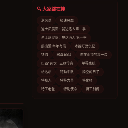
🔍 大家都在搜
逆风草
极速恶魔
迪士尼展廊：曼达洛人第二季
迪士尼展廊：曼达洛人 第一季
熊出没·年年有熊
木挽町复仇记
铁肺
寒战1994
你在山顶的那一边
巴西1970：三冠传奇
单程夜航
纳达尔
特勤中队
腾空的日子
特技人
特警力量
特化师
特工老爸
特别使命
特工别闹