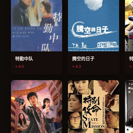
特勤中队
腾空的日子
⭐ 4.0
⭐ 4.3
⭐ 
电视剧
电视剧