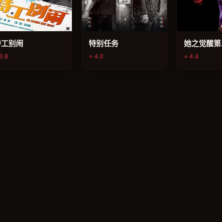
特工别闹
特别任务
她之觉醒第
3.8
⭐ 4.0
⭐ 4.4