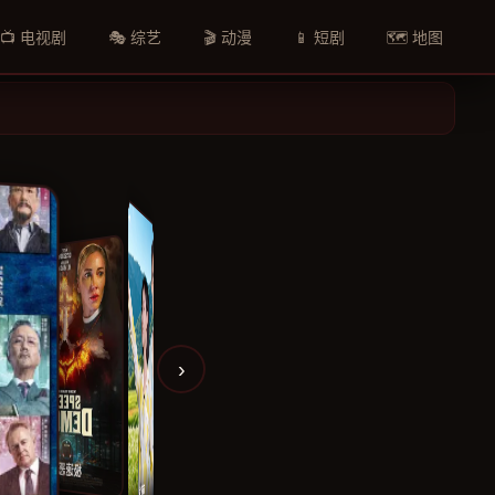
📺 电视剧
🎭 综艺
🎬 动漫
📱 短剧
🗺️ 地图
›
逆风草