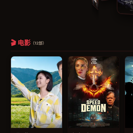
木挽町复仇记
🎬 电影
（12部）
电影
电影