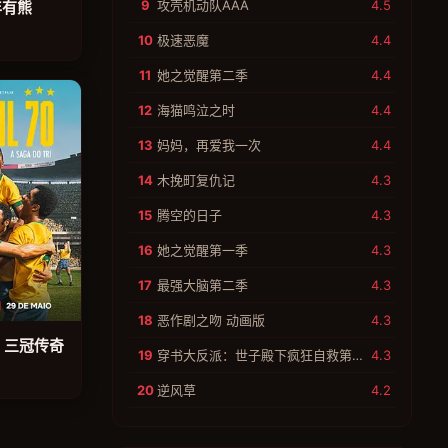
9
攻壳机动队AAA
4.5
年有熊
10
极速恶魔
4.4
11
她之觉醒第二季
4.4
12
海猫鸣泣之时
4.4
13
妈妈，再爱我一次
4.4
14
木挽町复仇记
4.3
15
腾空的日子
4.3
16
她之觉醒第一季
4.3
17
最强大脑第二季
4.3
18
恶作剧之吻 动画版
4.3
：三冠传奇
19
穿书大反派：世子殿下疯狂自救第二季
4.3
20
逆风草
4.2