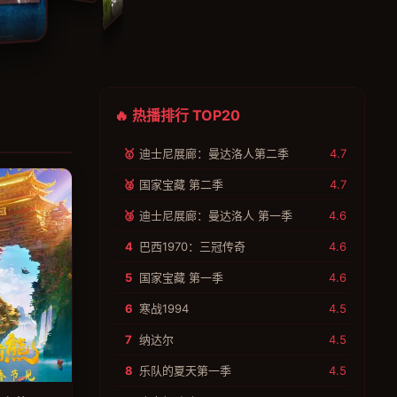
寒战1994
🔥 热播排行 TOP20
🥇
迪士尼展廊：曼达洛人第二季
4.7
🥈
国家宝藏 第二季
4.7
🥉
迪士尼展廊：曼达洛人 第一季
4.6
4
巴西1970：三冠传奇
4.6
5
国家宝藏 第一季
4.6
6
寒战1994
4.5
7
纳达尔
4.5
8
乐队的夏天第一季
4.5