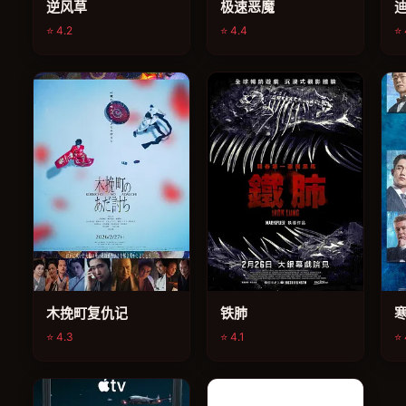
逆风草
极速恶魔
⭐ 4.2
⭐ 4.4
⭐ 
电影
电影
木挽町复仇记
铁肺
寒
⭐ 4.3
⭐ 4.1
⭐ 
电影
电影