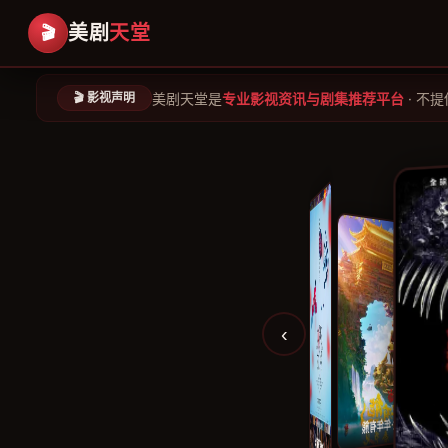
美剧
天堂
🎬
美剧天堂是
专业影视资讯与剧集推荐平台
· 不
🎬 影视声明
‹
迪士尼展廊：曼达洛人 第一季
熊出没·年年有熊