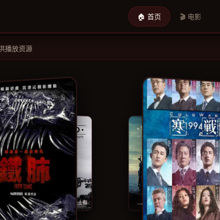
🏠 首页
🎬 电影
提供播放资源
迪士尼展廊：曼达洛人第二季
极速恶魔